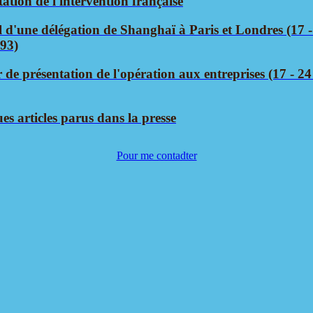
ation de l'intervention française
l d'une délégation de Shanghaï à Paris et Londres (17 -
93)
r de présentation de l'opération aux entreprises (17 - 2
es articles parus dans la presse
Pour me contadter